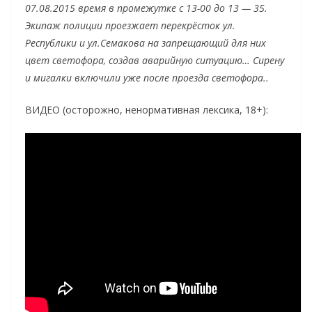
07.08.2015 время в промежутке с 13-00 до 13 — 35.
Экипаж полиции проезжает перекрёсток ул.
Республики и ул.Семакова на запрещающий для них
цвет светофора, создав аварийную ситуацию… Сирену
и мигалки включили уже после проезда светофора..
ВИДЕО (осторожно, ненормативная лексика, 18+):