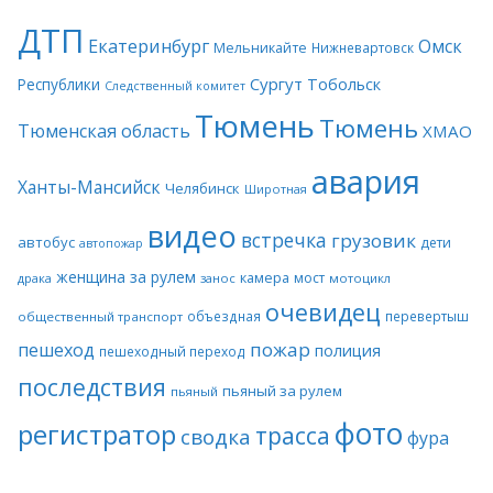
ДТП
Екатеринбург
Омск
Мельникайте
Нижневартовск
Сургут
Тобольск
Республики
Следственный комитет
Тюмень
Тюмень
Тюменская область
ХМАО
авария
Ханты-Мансийск
Челябинск
Широтная
видео
встречка
грузовик
автобус
дети
автопожар
женщина за рулем
камера
мост
драка
занос
мотоцикл
очевидец
объездная
перевертыш
общественный транспорт
пожар
пешеход
полиция
пешеходный переход
последствия
пьяный за рулем
пьяный
фото
регистратор
трасса
сводка
фура