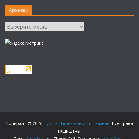
Архивы
Архивы
Копирайт © 2026
TyumenTimes новости Тюмени
. Все права
защищены.
Тема
ColorMag
от ThemeGrill. Создано на
WordPress
.