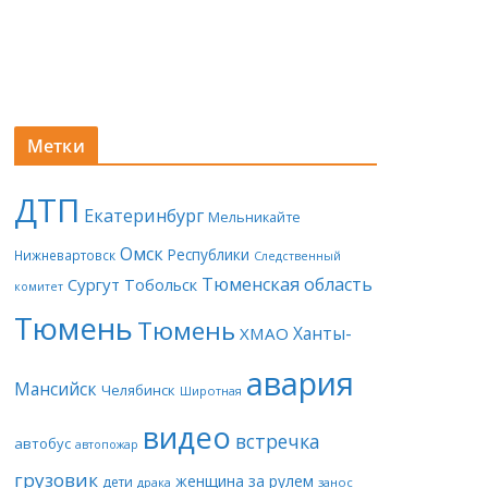
Метки
ДТП
Екатеринбург
Мельникайте
Омск
Республики
Нижневартовск
Следственный
Тюменская область
Сургут
Тобольск
комитет
Тюмень
Тюмень
Ханты-
ХМАО
авария
Мансийск
Челябинск
Широтная
видео
встречка
автобус
автопожар
грузовик
женщина за рулем
дети
драка
занос