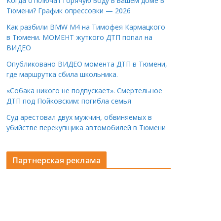
Когда отключат горячую воду в вашем доме в
Тюмени? График опрессовки — 2026
Как разбили BMW M4 на Тимофея Кармацкого
в Тюмени. МОМЕНТ жуткого ДТП попал на
ВИДЕО
Опубликовано ВИДЕО момента ДТП в Тюмени,
где маршрутка сбила школьника.
«Собака никого не подпускает». Смертельное
ДТП под Пойковским: погибла семья
Суд арестовал двух мужчин, обвиняемых в
убийстве перекупщика автомобилей в Тюмени
Партнерская реклама