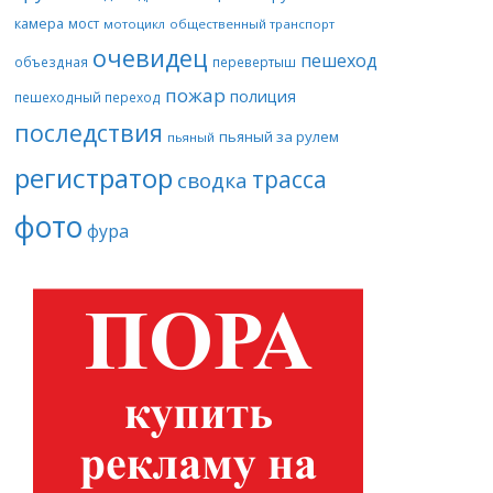
камера
мост
мотоцикл
общественный транспорт
очевидец
пешеход
объездная
перевертыш
пожар
полиция
пешеходный переход
последствия
пьяный за рулем
пьяный
регистратор
трасса
сводка
фото
фура