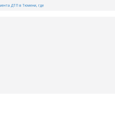
ента ДТП в Тюмени, где
ка.
сь список и график работы
юмени
Адреса пунктов бесплатного
воду в вашем доме в Тюмени?
6
Тимофея Кармацкого в Тюмени.
пал на ВИДЕО