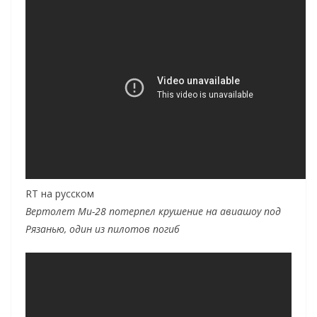
RT на русском
Вертолет Ми-28 потерпел крушение на авиашоу под
Рязанью, один из пилотов погиб