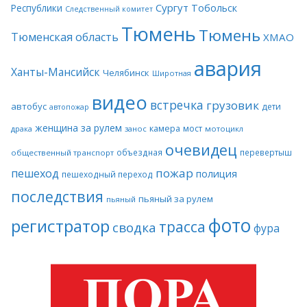
Сургут
Тобольск
Республики
Следственный комитет
Тюмень
Тюмень
Тюменская область
ХМАО
авария
Ханты-Мансийск
Челябинск
Широтная
видео
встречка
грузовик
автобус
дети
автопожар
женщина за рулем
камера
мост
драка
занос
мотоцикл
очевидец
объездная
перевертыш
общественный транспорт
пожар
пешеход
полиция
пешеходный переход
последствия
пьяный за рулем
пьяный
фото
регистратор
трасса
сводка
фура