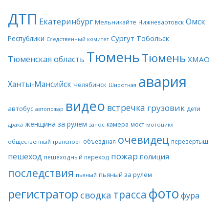
ДТП
Екатеринбург
Омск
Мельникайте
Нижневартовск
Сургут
Тобольск
Республики
Следственный комитет
Тюмень
Тюмень
Тюменская область
ХМАО
авария
Ханты-Мансийск
Челябинск
Широтная
видео
встречка
грузовик
автобус
дети
автопожар
женщина за рулем
камера
мост
драка
занос
мотоцикл
очевидец
объездная
перевертыш
общественный транспорт
пожар
пешеход
полиция
пешеходный переход
последствия
пьяный за рулем
пьяный
фото
регистратор
трасса
сводка
фура