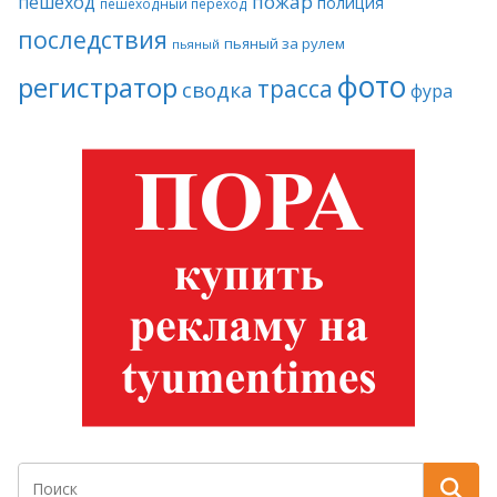
пожар
пешеход
полиция
пешеходный переход
последствия
пьяный за рулем
пьяный
фото
регистратор
трасса
сводка
фура