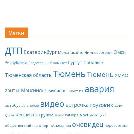
Метки
ДТП
Екатеринбург
Омск
Мельникайте
Нижневартовск
Сургут
Тобольск
Республики
Следственный комитет
Тюмень
Тюмень
Тюменская область
ХМАО
авария
Ханты-Мансийск
Челябинск
Широтная
видео
встречка
грузовик
автобус
дети
автопожар
женщина за рулем
камера
мост
драка
занос
мотоцикл
очевидец
объездная
перевертыш
общественный транспорт