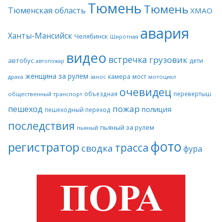
Тюмень
Тюмень
Тюменская область
ХМАО
авария
Ханты-Мансийск
Челябинск
Широтная
видео
встречка
грузовик
автобус
дети
автопожар
женщина за рулем
камера
мост
драка
занос
мотоцикл
очевидец
объездная
перевертыш
общественный транспорт
пожар
пешеход
полиция
пешеходный переход
последствия
пьяный за рулем
пьяный
фото
регистратор
трасса
сводка
фура