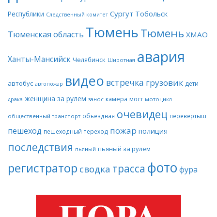
Сургут
Тобольск
Республики
Следственный комитет
Тюмень
Тюмень
Тюменская область
ХМАО
авария
Ханты-Мансийск
Челябинск
Широтная
видео
встречка
грузовик
автобус
дети
автопожар
женщина за рулем
камера
мост
драка
занос
мотоцикл
очевидец
объездная
перевертыш
общественный транспорт
пожар
пешеход
полиция
пешеходный переход
последствия
пьяный за рулем
пьяный
фото
регистратор
трасса
сводка
фура