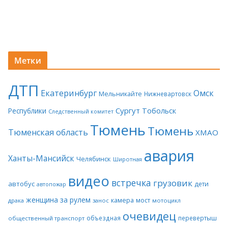
Метки
ДТП
Екатеринбург
Омск
Мельникайте
Нижневартовск
Сургут
Тобольск
Республики
Следственный комитет
Тюмень
Тюмень
Тюменская область
ХМАО
авария
Ханты-Мансийск
Челябинск
Широтная
видео
встречка
грузовик
автобус
дети
автопожар
женщина за рулем
камера
мост
драка
занос
мотоцикл
очевидец
объездная
перевертыш
общественный транспорт