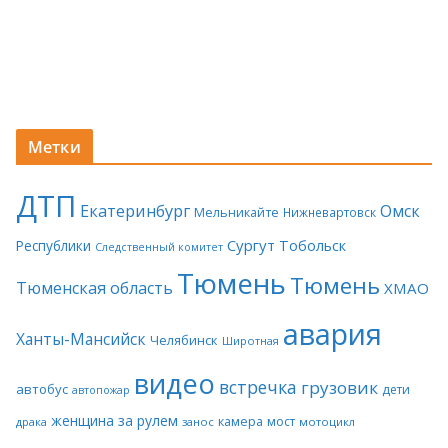
Метки
ДТП
Екатеринбург
Омск
Мельникайте
Нижневартовск
Сургут
Тобольск
Республики
Следственный комитет
Тюмень
Тюмень
Тюменская область
ХМАО
авария
Ханты-Мансийск
Челябинск
Широтная
видео
встречка
грузовик
автобус
дети
автопожар
женщина за рулем
камера
мост
драка
занос
мотоцикл