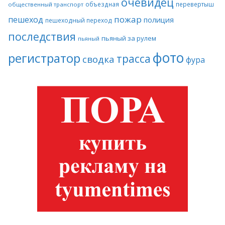
очевидец
объездная
перевертыш
общественный транспорт
пожар
пешеход
полиция
пешеходный переход
последствия
пьяный за рулем
пьяный
фото
регистратор
трасса
сводка
фура