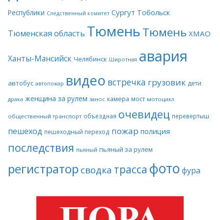
Сургут
Тобольск
Республики
Следственный комитет
Тюмень
Тюмень
Тюменская область
ХМАО
авария
Ханты-Мансийск
Челябинск
Широтная
видео
встречка
грузовик
автобус
дети
автопожар
женщина за рулем
камера
мост
драка
занос
мотоцикл
очевидец
объездная
перевертыш
общественный транспорт
пожар
пешеход
полиция
пешеходный переход
последствия
пьяный за рулем
пьяный
фото
регистратор
трасса
сводка
фура