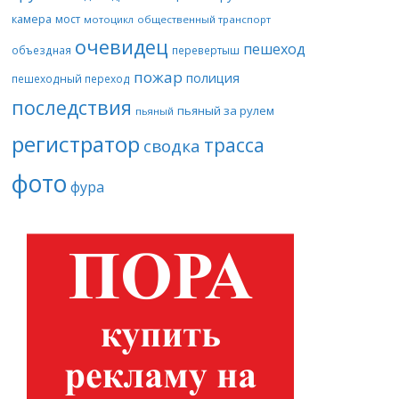
камера
мост
мотоцикл
общественный транспорт
очевидец
пешеход
объездная
перевертыш
пожар
полиция
пешеходный переход
последствия
пьяный за рулем
пьяный
регистратор
трасса
сводка
фото
фура