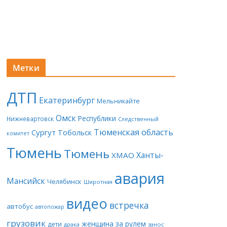
Метки
ДТП
Екатеринбург
Мельникайте
Омск
Республики
Нижневартовск
Следственный
Тюменская область
Сургут
Тобольск
комитет
Тюмень
Тюмень
Ханты-
ХМАО
авария
Мансийск
Челябинск
Широтная
видео
встречка
автобус
автопожар
грузовик
женщина за рулем
дети
драка
занос