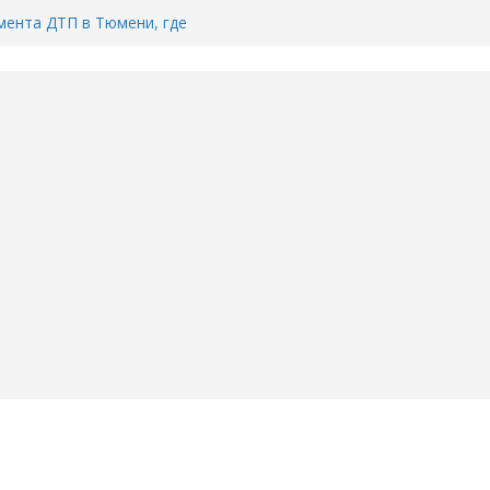
ента ДТП в Тюмени, где
ка.
сь список и график работы
юмени
Адреса пунктов бесплатного
воду в вашем доме в Тюмени?
6
Тимофея Кармацкого в Тюмени.
пал на ВИДЕО