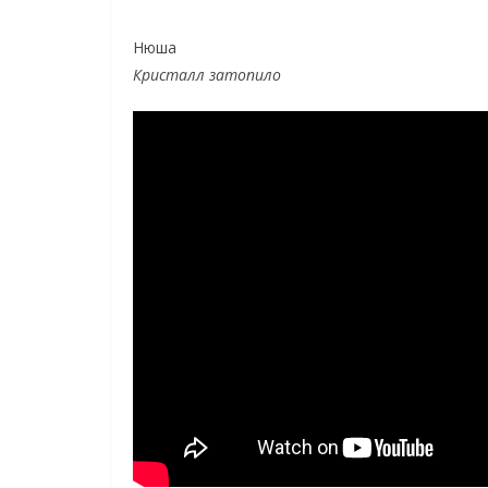
Нюша
Кристалл затопило