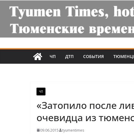
ЧП
ДТП
СОБЫТИЯ
ТЮМЕНЦ
ЧП
«Затопило после ли
очевидца из тюменс
09.06.2015
tyumentimes