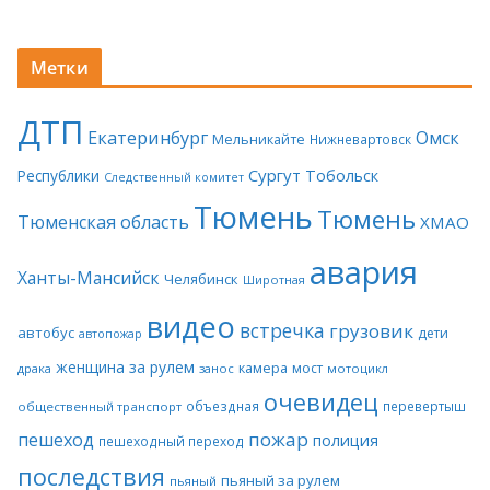
Метки
ДТП
Екатеринбург
Омск
Мельникайте
Нижневартовск
Сургут
Тобольск
Республики
Следственный комитет
Тюмень
Тюмень
Тюменская область
ХМАО
авария
Ханты-Мансийск
Челябинск
Широтная
видео
встречка
грузовик
автобус
дети
автопожар
женщина за рулем
камера
мост
драка
занос
мотоцикл
очевидец
объездная
перевертыш
общественный транспорт
пожар
пешеход
полиция
пешеходный переход
последствия
пьяный за рулем
пьяный