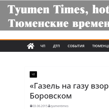
ЧП
ДТП
СОБЫТИЯ
ТЮМЕНЦ
ЧП
«Газель на газу взо
Боровском
03.06.2015
tyumentimes