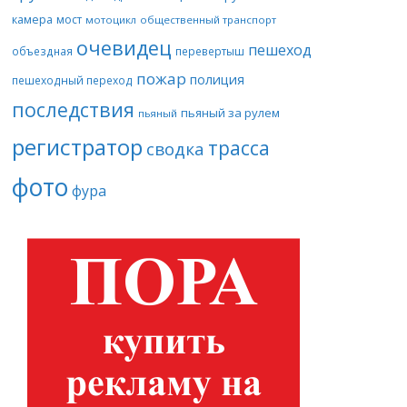
камера
мост
мотоцикл
общественный транспорт
очевидец
пешеход
объездная
перевертыш
пожар
полиция
пешеходный переход
последствия
пьяный за рулем
пьяный
регистратор
трасса
сводка
фото
фура