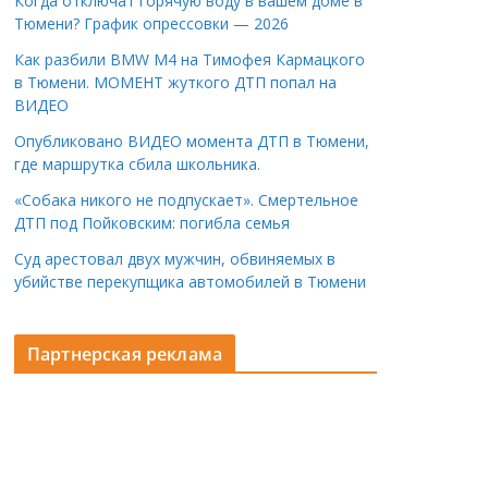
Когда отключат горячую воду в вашем доме в
Тюмени? График опрессовки — 2026
Как разбили BMW M4 на Тимофея Кармацкого
в Тюмени. МОМЕНТ жуткого ДТП попал на
ВИДЕО
Опубликовано ВИДЕО момента ДТП в Тюмени,
где маршрутка сбила школьника.
«Собака никого не подпускает». Смертельное
ДТП под Пойковским: погибла семья
Суд арестовал двух мужчин, обвиняемых в
убийстве перекупщика автомобилей в Тюмени
Партнерская реклама