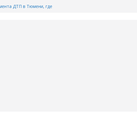
ента ДТП в Тюмени, где
ка.
сь список и график работы
юмени
Адреса пунктов бесплатного
воду в вашем доме в Тюмени?
6
Тимофея Кармацкого в Тюмени.
пал на ВИДЕО