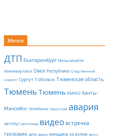
Метки
ДТП
Екатеринбург
Мельникайте
Омск
Республики
Нижневартовск
Следственный
Тюменская область
Сургут
Тобольск
комитет
Тюмень
Тюмень
Ханты-
ХМАО
авария
Мансийск
Челябинск
Широтная
видео
встречка
автобус
автопожар
грузовик
женщина за рулем
дети
драка
занос