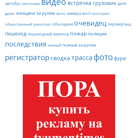
видео
встречка
грузовик
автобус
дети
автопожар
женщина за рулем
камера
мост
драка
занос
мотоцикл
очевидец
объездная
перевертыш
общественный транспорт
пожар
пешеход
полиция
пешеходный переход
последствия
пьяный за рулем
пьяный
фото
регистратор
трасса
сводка
фура