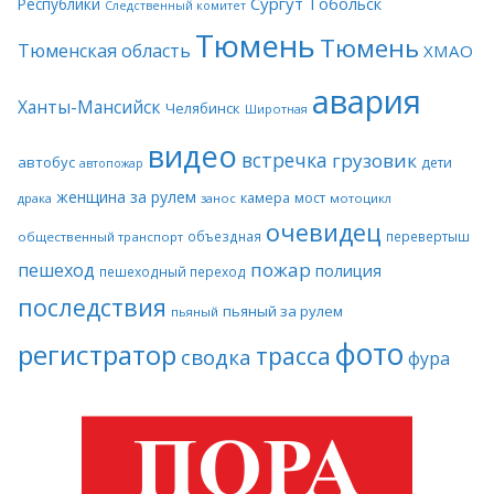
Сургут
Тобольск
Республики
Следственный комитет
Тюмень
Тюмень
Тюменская область
ХМАО
авария
Ханты-Мансийск
Челябинск
Широтная
видео
встречка
грузовик
автобус
дети
автопожар
женщина за рулем
камера
мост
драка
занос
мотоцикл
очевидец
объездная
перевертыш
общественный транспорт
пожар
пешеход
полиция
пешеходный переход
последствия
пьяный за рулем
пьяный
фото
регистратор
трасса
сводка
фура