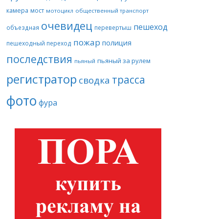
камера
мост
мотоцикл
общественный транспорт
очевидец
пешеход
объездная
перевертыш
пожар
полиция
пешеходный переход
последствия
пьяный за рулем
пьяный
регистратор
трасса
сводка
фото
фура