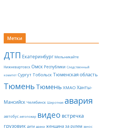
Метки
ДТП
Екатеринбург
Мельникайте
Омск
Республики
Нижневартовск
Следственный
Тюменская область
Сургут
Тобольск
комитет
Тюмень
Тюмень
Ханты-
ХМАО
авария
Мансийск
Челябинск
Широтная
видео
встречка
автобус
автопожар
грузовик
женщина за рулем
дети
драка
занос