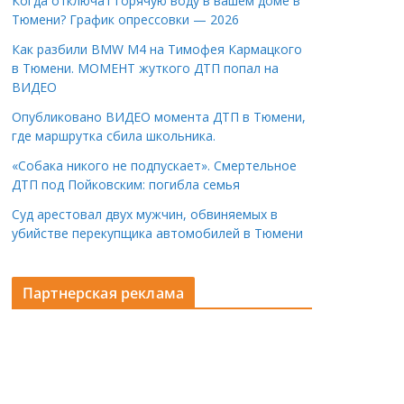
Когда отключат горячую воду в вашем доме в
Тюмени? График опрессовки — 2026
Как разбили BMW M4 на Тимофея Кармацкого
в Тюмени. МОМЕНТ жуткого ДТП попал на
ВИДЕО
Опубликовано ВИДЕО момента ДТП в Тюмени,
где маршрутка сбила школьника.
«Собака никого не подпускает». Смертельное
ДТП под Пойковским: погибла семья
Суд арестовал двух мужчин, обвиняемых в
убийстве перекупщика автомобилей в Тюмени
Партнерская реклама