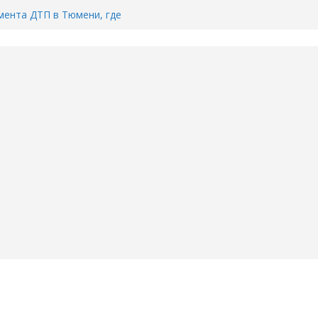
ента ДТП в Тюмени, где
ка.
сь список и график работы
юмени
Адреса пунктов бесплатного
воду в вашем доме в Тюмени?
6
Тимофея Кармацкого в Тюмени.
пал на ВИДЕО