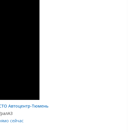
СТО Автоцентр-Тюмень
УралАЗ
рямо сейчас