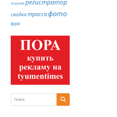
регистратор
за рулем
фото
трасса
сводка
фура