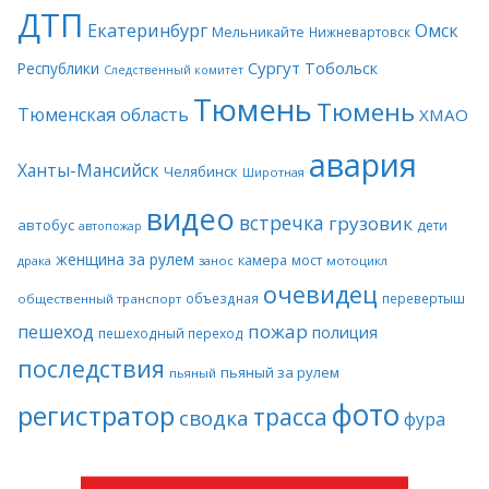
ДТП
Екатеринбург
Омск
Мельникайте
Нижневартовск
Сургут
Тобольск
Республики
Следственный комитет
Тюмень
Тюмень
Тюменская область
ХМАО
авария
Ханты-Мансийск
Челябинск
Широтная
видео
встречка
грузовик
автобус
дети
автопожар
женщина за рулем
камера
мост
драка
занос
мотоцикл
очевидец
объездная
перевертыш
общественный транспорт
пожар
пешеход
полиция
пешеходный переход
последствия
пьяный за рулем
пьяный
фото
регистратор
трасса
сводка
фура