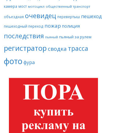
камера
мост
мотоцикл
общественный транспорт
очевидец
пешеход
объездная
перевертыш
пожар
полиция
пешеходный переход
последствия
пьяный за рулем
пьяный
регистратор
трасса
сводка
фото
фура