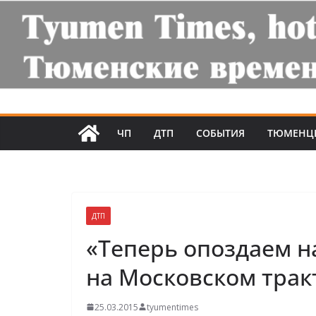
ЧП
ДТП
СОБЫТИЯ
ТЮМЕНЦ
ДТП
«Теперь опоздаем н
на Московском трак
25.03.2015
tyumentimes