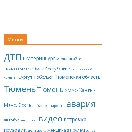
Метки
ДТП
Екатеринбург
Мельникайте
Омск
Республики
Нижневартовск
Следственный
Тюменская область
Сургут
Тобольск
комитет
Тюмень
Тюмень
Ханты-
ХМАО
авария
Мансийск
Челябинск
Широтная
видео
встречка
автобус
автопожар
грузовик
женщина за рулем
дети
драка
занос