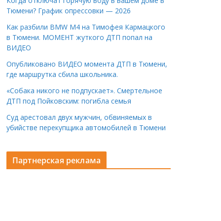
Когда отключат горячую воду в вашем доме в
Тюмени? График опрессовки — 2026
Как разбили BMW M4 на Тимофея Кармацкого
в Тюмени. МОМЕНТ жуткого ДТП попал на
ВИДЕО
Опубликовано ВИДЕО момента ДТП в Тюмени,
где маршрутка сбила школьника.
«Собака никого не подпускает». Смертельное
ДТП под Пойковским: погибла семья
Суд арестовал двух мужчин, обвиняемых в
убийстве перекупщика автомобилей в Тюмени
Партнерская реклама