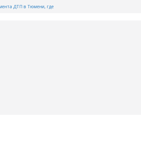
ента ДТП в Тюмени, где
ка.
сь список и график работы
юмени
Адреса пунктов бесплатного
воду в вашем доме в Тюмени?
6
Тимофея Кармацкого в Тюмени.
пал на ВИДЕО