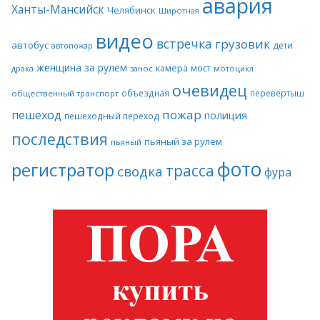
авария
Ханты-Мансийск
Челябинск
Широтная
видео
встречка
грузовик
автобус
дети
автопожар
женщина за рулем
камера
мост
драка
занос
мотоцикл
очевидец
объездная
перевертыш
общественный транспорт
пожар
пешеход
полиция
пешеходный переход
последствия
пьяный за рулем
пьяный
фото
регистратор
трасса
сводка
фура