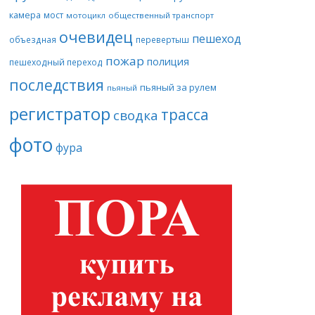
камера
мост
мотоцикл
общественный транспорт
очевидец
пешеход
объездная
перевертыш
пожар
полиция
пешеходный переход
последствия
пьяный за рулем
пьяный
регистратор
трасса
сводка
фото
фура