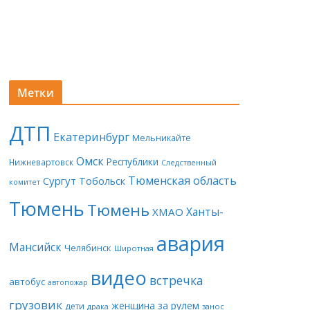
Метки
ДТП
Екатеринбург
Мельникайте
Омск
Республики
Нижневартовск
Следственный
Тюменская область
Сургут
Тобольск
комитет
Тюмень
Тюмень
Ханты-
ХМАО
авария
Мансийск
Челябинск
Широтная
видео
встречка
автобус
автопожар
грузовик
женщина за рулем
дети
драка
занос