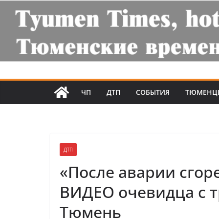
ЧП
ДТП
СОБЫТИЯ
ТЮМЕНЦ
ДТП
«После аварии сгоре
ВИДЕО очевидца с т
Тюмень