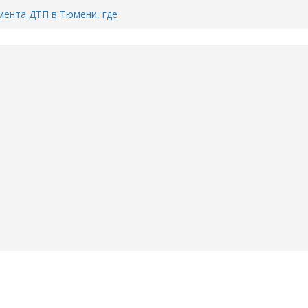
ента ДТП в Тюмени, где
ка.
сь список и график работы
юмени
Адреса пунктов бесплатного
воду в вашем доме в Тюмени?
6
Тимофея Кармацкого в Тюмени.
пал на ВИДЕО