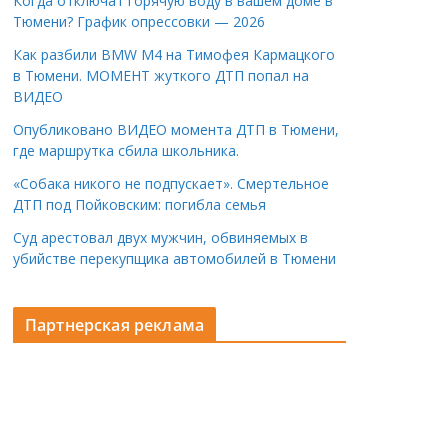
Когда отключат горячую воду в вашем доме в
Тюмени? График опрессовки — 2026
Как разбили BMW M4 на Тимофея Кармацкого
в Тюмени. МОМЕНТ жуткого ДТП попал на
ВИДЕО
Опубликовано ВИДЕО момента ДТП в Тюмени,
где маршрутка сбила школьника.
«Собака никого не подпускает». Смертельное
ДТП под Пойковским: погибла семья
Суд арестовал двух мужчин, обвиняемых в
убийстве перекупщика автомобилей в Тюмени
Партнерская реклама