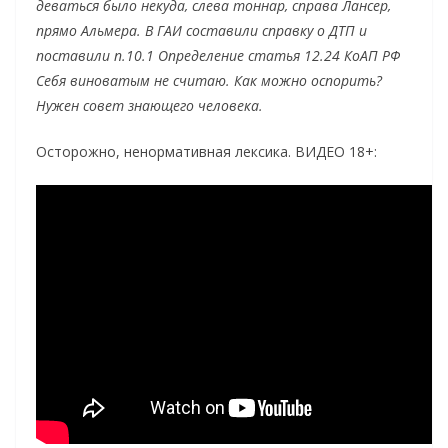
деваться было некуда, слева тоннар, справа Лансер,
прямо Альмера. В ГАИ составили справку о ДТП и
поставили п.10.1 Определение статья 12.24 КоАП РФ
Себя виноватым не считаю. Как можно оспорить?
Нужен совет знающего человека.
Осторожно, ненормативная лексика. ВИДЕО 18+: