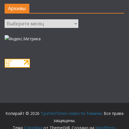
Архивы
Архивы
Копирайт © 2026
TyumenTimes новости Тюмени
. Все права
защищены.
Тема
ColorMag
от ThemeGrill. Создано на
WordPress
.