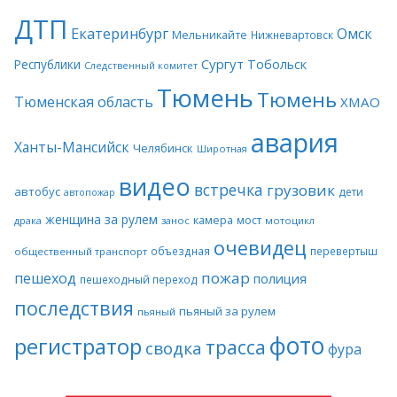
ДТП
Екатеринбург
Омск
Мельникайте
Нижневартовск
Сургут
Тобольск
Республики
Следственный комитет
Тюмень
Тюмень
Тюменская область
ХМАО
авария
Ханты-Мансийск
Челябинск
Широтная
видео
встречка
грузовик
автобус
дети
автопожар
женщина за рулем
камера
мост
драка
занос
мотоцикл
очевидец
объездная
перевертыш
общественный транспорт
пожар
пешеход
полиция
пешеходный переход
последствия
пьяный за рулем
пьяный
фото
регистратор
трасса
сводка
фура