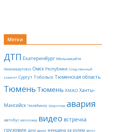
Метки
ДТП
Екатеринбург
Мельникайте
Омск
Республики
Нижневартовск
Следственный
Тюменская область
Сургут
Тобольск
комитет
Тюмень
Тюмень
Ханты-
ХМАО
авария
Мансийск
Челябинск
Широтная
видео
встречка
автобус
автопожар
грузовик
женщина за рулем
дети
драка
занос