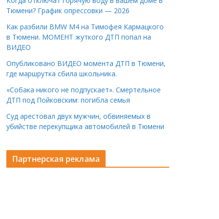
Когда отключат горячую воду в вашем доме в
Тюмени? График опрессовки — 2026
Как разбили BMW M4 на Тимофея Кармацкого
в Тюмени. МОМЕНТ жуткого ДТП попал на
ВИДЕО
Опубликовано ВИДЕО момента ДТП в Тюмени,
где маршрутка сбила школьника.
«Собака никого не подпускает». Смертельное
ДТП под Пойковским: погибла семья
Суд арестовал двух мужчин, обвиняемых в
убийстве перекупщика автомобилей в Тюмени
Партнерская реклама