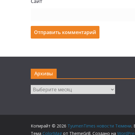
Сайт
Архивы
Архивы
Копирайт © 2026
TyumenTimes новости Тюмени
.
Тема
ColorMag
от ThemeGrill. Создано на
WordPre