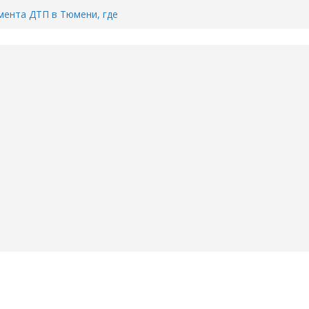
ента ДТП в Тюмени, где
ка.
сь список и график работы
юмени
Адреса пунктов бесплатного
воду в вашем доме в Тюмени?
6
Тимофея Кармацкого в Тюмени.
пал на ВИДЕО