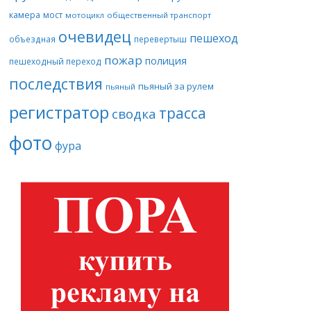
камера
мост
мотоцикл
общественный транспорт
очевидец
пешеход
объездная
перевертыш
пожар
полиция
пешеходный переход
последствия
пьяный за рулем
пьяный
регистратор
трасса
сводка
фото
фура