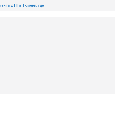
ента ДТП в Тюмени, где
ка.
сь список и график работы
юмени
Адреса пунктов бесплатного
воду в вашем доме в Тюмени?
6
Тимофея Кармацкого в Тюмени.
пал на ВИДЕО