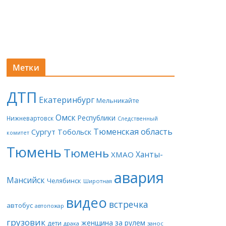
Метки
ДТП
Екатеринбург
Мельникайте
Омск
Республики
Нижневартовск
Следственный
Тюменская область
Сургут
Тобольск
комитет
Тюмень
Тюмень
Ханты-
ХМАО
авария
Мансийск
Челябинск
Широтная
видео
встречка
автобус
автопожар
грузовик
женщина за рулем
дети
драка
занос