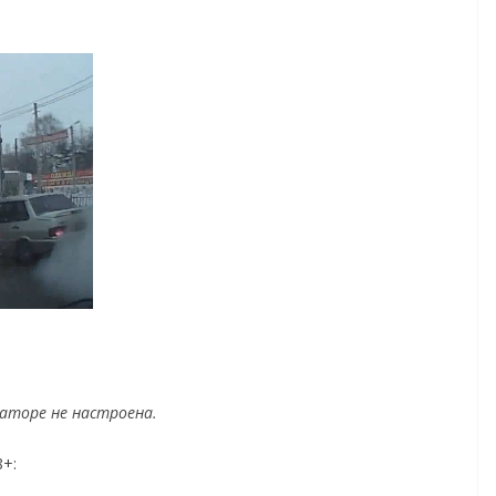
раторе не настроена.
+: