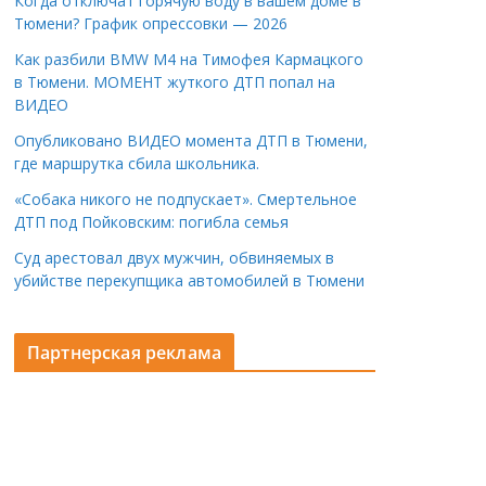
Когда отключат горячую воду в вашем доме в
Тюмени? График опрессовки — 2026
Как разбили BMW M4 на Тимофея Кармацкого
в Тюмени. МОМЕНТ жуткого ДТП попал на
ВИДЕО
Опубликовано ВИДЕО момента ДТП в Тюмени,
где маршрутка сбила школьника.
«Собака никого не подпускает». Смертельное
ДТП под Пойковским: погибла семья
Суд арестовал двух мужчин, обвиняемых в
убийстве перекупщика автомобилей в Тюмени
Партнерская реклама