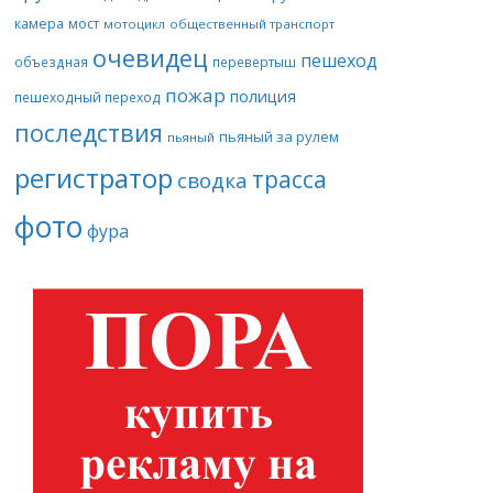
камера
мост
мотоцикл
общественный транспорт
очевидец
пешеход
объездная
перевертыш
пожар
полиция
пешеходный переход
последствия
пьяный за рулем
пьяный
регистратор
трасса
сводка
фото
фура