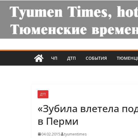
ЧП
ДТП
СОБЫТИЯ
ТЮМЕНЦ
ДТП
«Зубила влетела по
в Перми
04.02.2015
tyumentimes