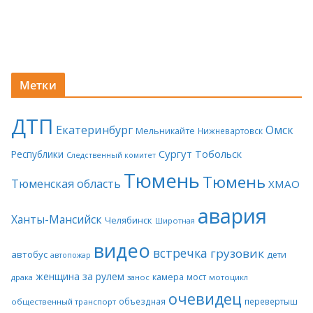
Метки
ДТП
Екатеринбург
Омск
Мельникайте
Нижневартовск
Сургут
Тобольск
Республики
Следственный комитет
Тюмень
Тюмень
Тюменская область
ХМАО
авария
Ханты-Мансийск
Челябинск
Широтная
видео
встречка
грузовик
автобус
дети
автопожар
женщина за рулем
камера
мост
драка
занос
мотоцикл
очевидец
объездная
перевертыш
общественный транспорт