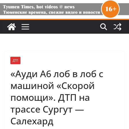
ДТП
«Ауди А6 лоб в лоб с
машиной «Скорой
помощи». ДТП на
трассе Сургут —
Салехард