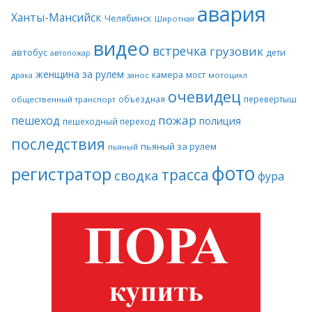
авария
Ханты-Мансийск
Челябинск
Широтная
видео
встречка
грузовик
автобус
дети
автопожар
женщина за рулем
камера
мост
драка
занос
мотоцикл
очевидец
объездная
перевертыш
общественный транспорт
пожар
пешеход
полиция
пешеходный переход
последствия
пьяный за рулем
пьяный
фото
регистратор
трасса
сводка
фура