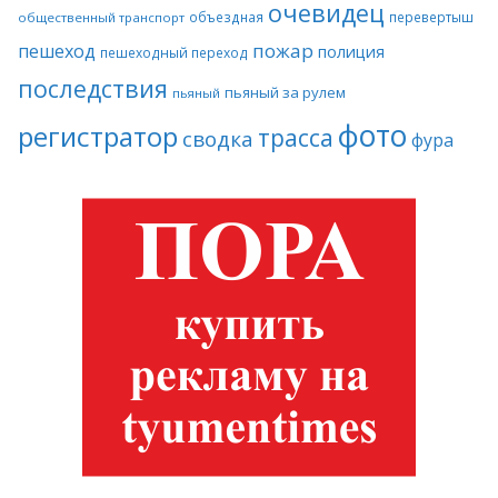
очевидец
объездная
перевертыш
общественный транспорт
пожар
пешеход
полиция
пешеходный переход
последствия
пьяный за рулем
пьяный
фото
регистратор
трасса
сводка
фура