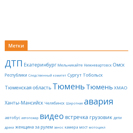
Метки
ДТП
Екатеринбург
Омск
Мельникайте
Нижневартовск
Сургут
Тобольск
Республики
Следственный комитет
Тюмень
Тюмень
Тюменская область
ХМАО
авария
Ханты-Мансийск
Челябинск
Широтная
видео
встречка
грузовик
автобус
дети
автопожар
женщина за рулем
камера
мост
драка
занос
мотоцикл