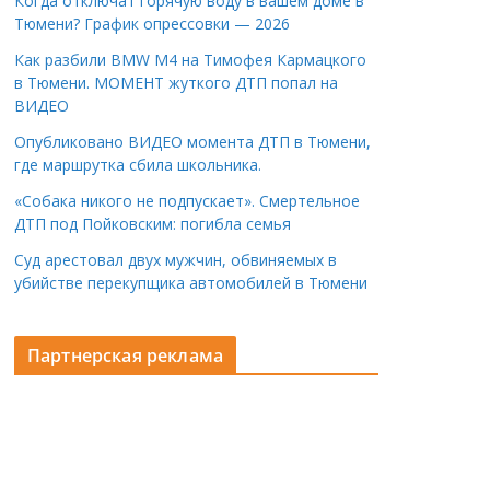
Когда отключат горячую воду в вашем доме в
Тюмени? График опрессовки — 2026
Как разбили BMW M4 на Тимофея Кармацкого
в Тюмени. МОМЕНТ жуткого ДТП попал на
ВИДЕО
Опубликовано ВИДЕО момента ДТП в Тюмени,
где маршрутка сбила школьника.
«Собака никого не подпускает». Смертельное
ДТП под Пойковским: погибла семья
Суд арестовал двух мужчин, обвиняемых в
убийстве перекупщика автомобилей в Тюмени
Партнерская реклама