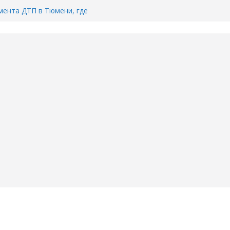
ента ДТП в Тюмени, где
ка.
сь список и график работы
юмени
Адреса пунктов бесплатного
воду в вашем доме в Тюмени?
6
Тимофея Кармацкого в Тюмени.
пал на ВИДЕО