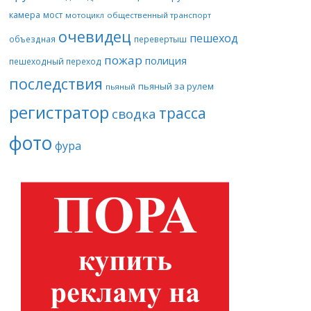
камера
мост
мотоцикл
общественный транспорт
очевидец
пешеход
объездная
перевертыш
пожар
полиция
пешеходный переход
последствия
пьяный за рулем
пьяный
регистратор
трасса
сводка
фото
фура