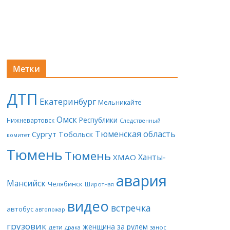
Метки
ДТП
Екатеринбург
Мельникайте
Омск
Республики
Нижневартовск
Следственный
Тюменская область
Сургут
Тобольск
комитет
Тюмень
Тюмень
Ханты-
ХМАО
авария
Мансийск
Челябинск
Широтная
видео
встречка
автобус
автопожар
грузовик
женщина за рулем
дети
драка
занос