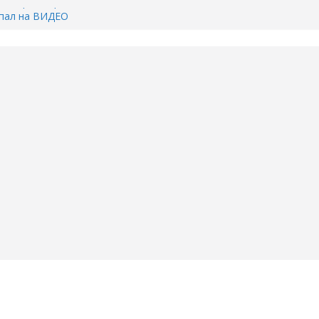
Тимофея Кармацкого в Тюмени.
пал на ВИДЕО
ента ДТП в Тюмени, где
ка.
сь список и график работы
юмени
Адреса пунктов бесплатного
воду в вашем доме в Тюмени?
6