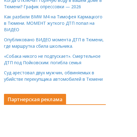
Когда отключат горячую воду в вашем доме в
Тюмени? График опрессовки — 2026
Как разбили BMW M4 на Тимофея Кармацкого
в Тюмени. МОМЕНТ жуткого ДТП попал на
ВИДЕО
Опубликовано ВИДЕО момента ДТП в Тюмени,
где маршрутка сбила школьника.
«Собака никого не подпускает». Смертельное
ДТП под Пойковским: погибла семья
Суд арестовал двух мужчин, обвиняемых в
убийстве перекупщика автомобилей в Тюмени
Партнерская реклама