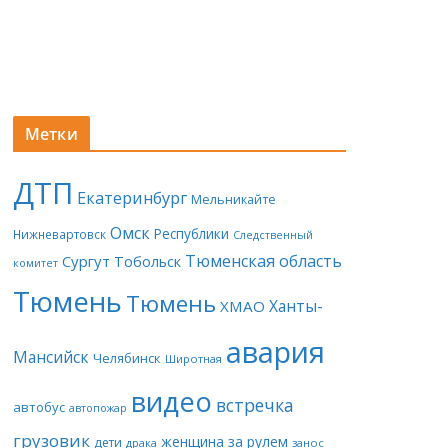
Метки
ДТП
Екатеринбург
Мельникайте
Омск
Республики
Нижневартовск
Следственный
Тюменская область
Сургут
Тобольск
комитет
Тюмень
Тюмень
Ханты-
ХМАО
авария
Мансийск
Челябинск
Широтная
видео
встречка
автобус
автопожар
грузовик
женщина за рулем
дети
драка
занос