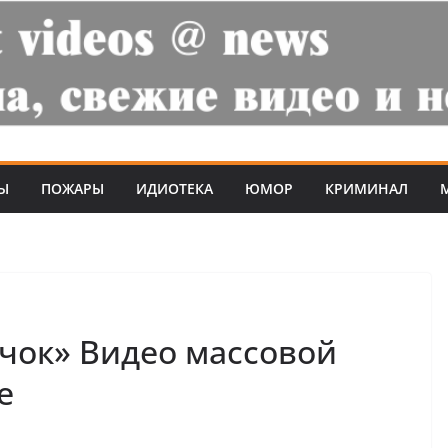
Ы
ПОЖАРЫ
ИДИОТЕКА
ЮМОР
КРИМИНАЛ
лчок» Видео массовой
е