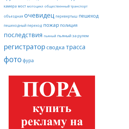
камера
мост
мотоцикл
общественный транспорт
очевидец
пешеход
объездная
перевертыш
пожар
полиция
пешеходный переход
последствия
пьяный за рулем
пьяный
регистратор
трасса
сводка
фото
фура