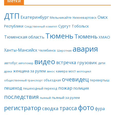
Метки
ДТП
Екатеринбург
Омск
Мельникайте
Нижневартовск
Сургут
Тобольск
Республики
Следственный комитет
Тюмень
Тюмень
Тюменская область
ХМАО
авария
Ханты-Мансийск
Челябинск
Широтная
видео
встречка
грузовик
автобус
дети
автопожар
женщина за рулем
камера
мост
драка
занос
мотоцикл
очевидец
объездная
перевертыш
общественный транспорт
пожар
пешеход
полиция
пешеходный переход
последствия
пьяный за рулем
пьяный
фото
регистратор
трасса
сводка
фура