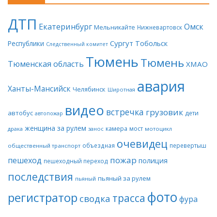
ДТП
Екатеринбург
Омск
Мельникайте
Нижневартовск
Сургут
Тобольск
Республики
Следственный комитет
Тюмень
Тюмень
Тюменская область
ХМАО
авария
Ханты-Мансийск
Челябинск
Широтная
видео
встречка
грузовик
автобус
дети
автопожар
женщина за рулем
камера
мост
драка
занос
мотоцикл
очевидец
объездная
перевертыш
общественный транспорт
пожар
пешеход
полиция
пешеходный переход
последствия
пьяный за рулем
пьяный
фото
регистратор
трасса
сводка
фура