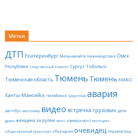
Метки
ДТП
Екатеринбург
Омск
Мельникайте
Нижневартовск
Сургут
Тобольск
Республики
Следственный комитет
Тюмень
Тюмень
Тюменская область
ХМАО
авария
Ханты-Мансийск
Челябинск
Широтная
видео
встречка
грузовик
автобус
дети
автопожар
женщина за рулем
камера
мост
драка
занос
мотоцикл
очевидец
объездная
перевертыш
общественный транспорт