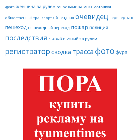
женщина за рулем
камера
мост
драка
занос
мотоцикл
очевидец
объездная
перевертыш
общественный транспорт
пожар
пешеход
полиция
пешеходный переход
последствия
пьяный за рулем
пьяный
фото
регистратор
трасса
сводка
фура