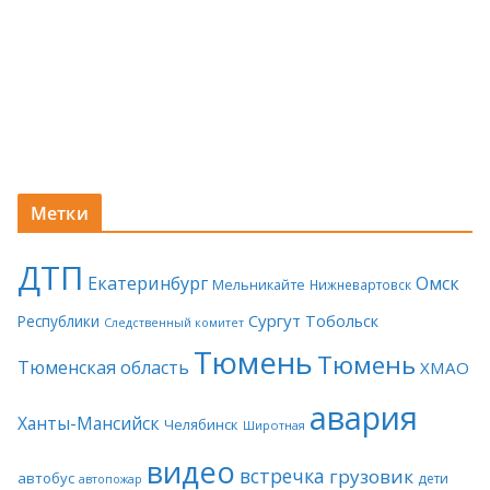
Метки
ДТП
Екатеринбург
Омск
Мельникайте
Нижневартовск
Сургут
Тобольск
Республики
Следственный комитет
Тюмень
Тюмень
Тюменская область
ХМАО
авария
Ханты-Мансийск
Челябинск
Широтная
видео
встречка
грузовик
автобус
дети
автопожар