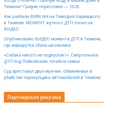
Когда отключат горячую воду в вашем доме в
Тюмени? График опрессовки — 2026
Как разбили BMW M4 на Тимофея Кармацкого
в Тюмени. МОМЕНТ жуткого ДТП попал на
ВИДЕО
Опубликовано ВИДЕО момента ДТП в Тюмени,
где маршрутка сбила школьника.
«Собака никого не подпускает». Смертельное
ДТП под Пойковским: погибла семья
Суд арестовал двух мужчин, обвиняемых в
убийстве перекупщика автомобилей в Тюмени
Партнерская реклама