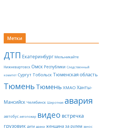
Метки
ДТП
Екатеринбург
Мельникайте
Омск
Республики
Нижневартовск
Следственный
Тюменская область
Сургут
Тобольск
комитет
Тюмень
Тюмень
Ханты-
ХМАО
авария
Мансийск
Челябинск
Широтная
видео
встречка
автобус
автопожар
грузовик
женщина за рулем
дети
драка
занос