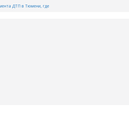
ента ДТП в Тюмени, где
ка.
сь список и график работы
юмени
Адреса пунктов бесплатного
воду в вашем доме в Тюмени?
6
Тимофея Кармацкого в Тюмени.
пал на ВИДЕО