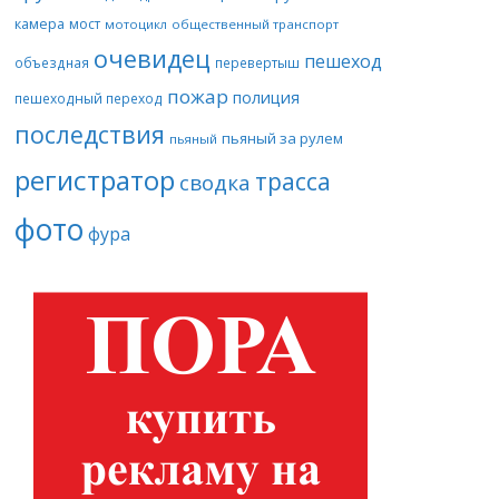
камера
мост
мотоцикл
общественный транспорт
очевидец
пешеход
объездная
перевертыш
пожар
полиция
пешеходный переход
последствия
пьяный за рулем
пьяный
регистратор
трасса
сводка
фото
фура