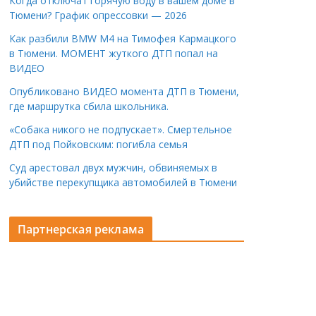
Когда отключат горячую воду в вашем доме в
Тюмени? График опрессовки — 2026
Как разбили BMW M4 на Тимофея Кармацкого
в Тюмени. МОМЕНТ жуткого ДТП попал на
ВИДЕО
Опубликовано ВИДЕО момента ДТП в Тюмени,
где маршрутка сбила школьника.
«Собака никого не подпускает». Смертельное
ДТП под Пойковским: погибла семья
Суд арестовал двух мужчин, обвиняемых в
убийстве перекупщика автомобилей в Тюмени
Партнерская реклама