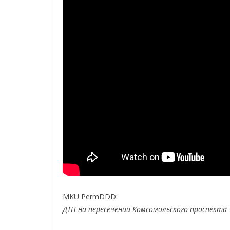
MKU PermDDD:
ДТП на пересечении Комсомольского проспекта 