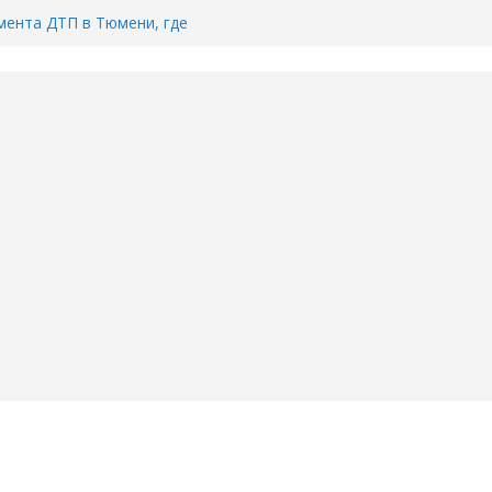
ента ДТП в Тюмени, где
ка.
сь список и график работы
юмени
Адреса пунктов бесплатного
воду в вашем доме в Тюмени?
6
Тимофея Кармацкого в Тюмени.
пал на ВИДЕО