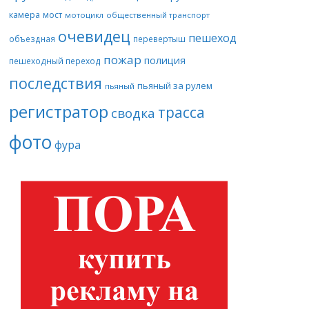
камера
мост
мотоцикл
общественный транспорт
очевидец
пешеход
объездная
перевертыш
пожар
полиция
пешеходный переход
последствия
пьяный за рулем
пьяный
регистратор
трасса
сводка
фото
фура