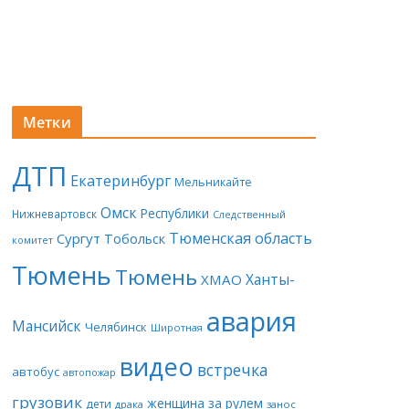
Метки
ДТП
Екатеринбург
Мельникайте
Омск
Республики
Нижневартовск
Следственный
Тюменская область
Сургут
Тобольск
комитет
Тюмень
Тюмень
Ханты-
ХМАО
авария
Мансийск
Челябинск
Широтная
видео
встречка
автобус
автопожар
грузовик
женщина за рулем
дети
драка
занос