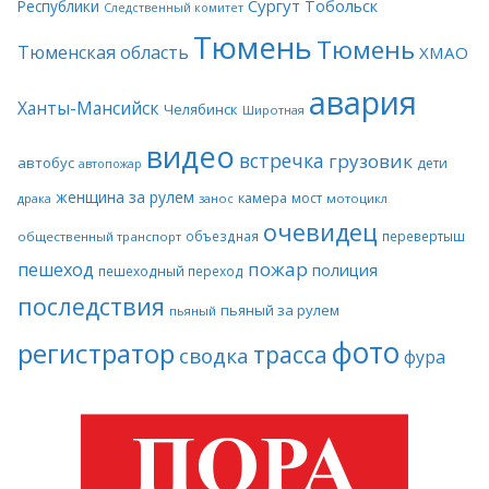
Сургут
Тобольск
Республики
Следственный комитет
Тюмень
Тюмень
Тюменская область
ХМАО
авария
Ханты-Мансийск
Челябинск
Широтная
видео
встречка
грузовик
автобус
дети
автопожар
женщина за рулем
камера
мост
драка
занос
мотоцикл
очевидец
объездная
перевертыш
общественный транспорт
пожар
пешеход
полиция
пешеходный переход
последствия
пьяный за рулем
пьяный
фото
регистратор
трасса
сводка
фура