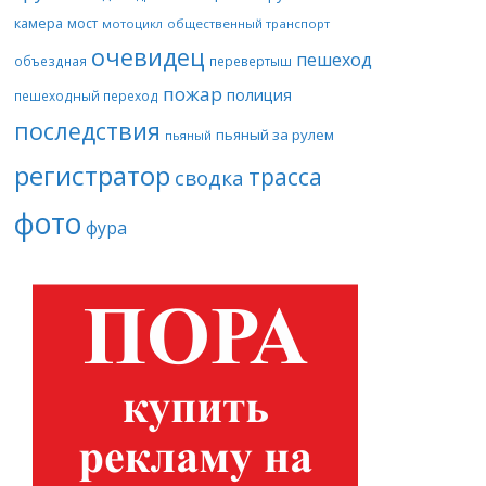
камера
мост
мотоцикл
общественный транспорт
очевидец
пешеход
объездная
перевертыш
пожар
полиция
пешеходный переход
последствия
пьяный за рулем
пьяный
регистратор
трасса
сводка
фото
фура