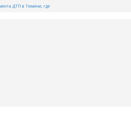
ента ДТП в Тюмени, где
ка.
сь список и график работы
юмени
Адреса пунктов бесплатного
воду в вашем доме в Тюмени?
6
Тимофея Кармацкого в Тюмени.
пал на ВИДЕО