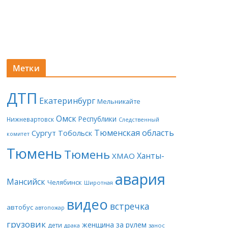
Метки
ДТП
Екатеринбург
Мельникайте
Омск
Республики
Нижневартовск
Следственный
Тюменская область
Сургут
Тобольск
комитет
Тюмень
Тюмень
Ханты-
ХМАО
авария
Мансийск
Челябинск
Широтная
видео
встречка
автобус
автопожар
грузовик
женщина за рулем
дети
драка
занос