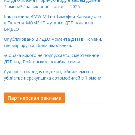
Когда отключат горячую воду в вашем доме в
Тюмени? График опрессовки — 2026
Как разбили BMW M4 на Тимофея Кармацкого
в Тюмени. МОМЕНТ жуткого ДТП попал на
ВИДЕО
Опубликовано ВИДЕО момента ДТП в Тюмени,
где маршрутка сбила школьника.
«Собака никого не подпускает». Смертельное
ДТП под Пойковским: погибла семья
Суд арестовал двух мужчин, обвиняемых в
убийстве перекупщика автомобилей в Тюмени
Партнерская реклама