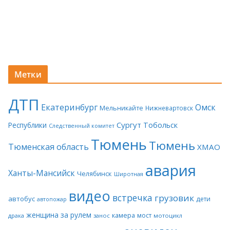
Метки
ДТП
Екатеринбург
Омск
Мельникайте
Нижневартовск
Сургут
Тобольск
Республики
Следственный комитет
Тюмень
Тюмень
Тюменская область
ХМАО
авария
Ханты-Мансийск
Челябинск
Широтная
видео
встречка
грузовик
автобус
дети
автопожар
женщина за рулем
камера
мост
драка
занос
мотоцикл