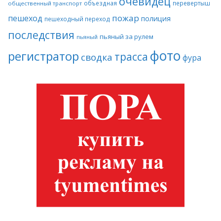
очевидец
объездная
перевертыш
общественный транспорт
пожар
пешеход
полиция
пешеходный переход
последствия
пьяный за рулем
пьяный
фото
регистратор
трасса
сводка
фура