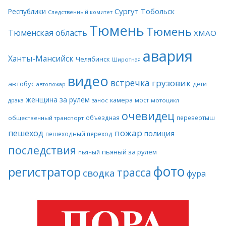
Сургут
Тобольск
Республики
Следственный комитет
Тюмень
Тюмень
Тюменская область
ХМАО
авария
Ханты-Мансийск
Челябинск
Широтная
видео
встречка
грузовик
автобус
дети
автопожар
женщина за рулем
камера
мост
драка
занос
мотоцикл
очевидец
объездная
перевертыш
общественный транспорт
пожар
пешеход
полиция
пешеходный переход
последствия
пьяный за рулем
пьяный
фото
регистратор
трасса
сводка
фура