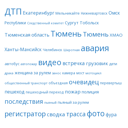
ДТП
Екатеринбург
Омск
Мельникайте
Нижневартовск
Сургут
Тобольск
Республики
Следственный комитет
Тюмень
Тюмень
Тюменская область
ХМАО
авария
Ханты-Мансийск
Челябинск
Широтная
видео
встречка
грузовик
автобус
дети
автопожар
женщина за рулем
камера
мост
драка
занос
мотоцикл
очевидец
объездная
перевертыш
общественный транспорт
пожар
пешеход
полиция
пешеходный переход
последствия
пьяный за рулем
пьяный
фото
регистратор
трасса
сводка
фура