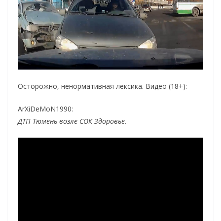
Осторожно, ненормативная лексика. Видео (18+):
ArXiDeMoN1990:
ДТП Тюмень возле СОК Здоровье.