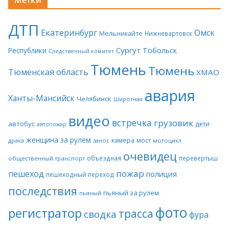
Метки
ДТП
Екатеринбург
Омск
Мельникайте
Нижневартовск
Сургут
Тобольск
Республики
Следственный комитет
Тюмень
Тюмень
Тюменская область
ХМАО
авария
Ханты-Мансийск
Челябинск
Широтная
видео
встречка
грузовик
автобус
дети
автопожар
женщина за рулем
камера
мост
драка
занос
мотоцикл
очевидец
объездная
перевертыш
общественный транспорт
пожар
пешеход
полиция
пешеходный переход
последствия
пьяный за рулем
пьяный
фото
регистратор
трасса
сводка
фура