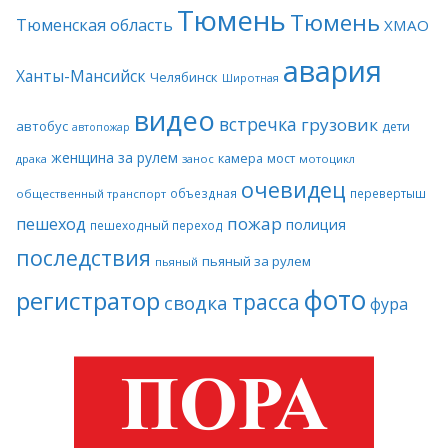
Тюмень
Тюмень
Тюменская область
ХМАО
авария
Ханты-Мансийск
Челябинск
Широтная
видео
встречка
грузовик
автобус
дети
автопожар
женщина за рулем
камера
мост
драка
занос
мотоцикл
очевидец
объездная
перевертыш
общественный транспорт
пожар
пешеход
полиция
пешеходный переход
последствия
пьяный за рулем
пьяный
фото
регистратор
трасса
сводка
фура