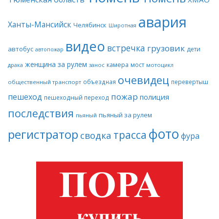
авария
Ханты-Мансийск
Челябинск
Широтная
видео
встречка
грузовик
автобус
дети
автопожар
женщина за рулем
камера
мост
драка
занос
мотоцикл
очевидец
объездная
перевертыш
общественный транспорт
пожар
пешеход
полиция
пешеходный переход
последствия
пьяный за рулем
пьяный
фото
регистратор
трасса
сводка
фура