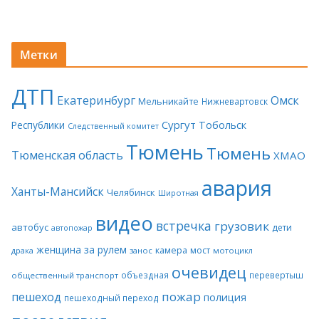
Метки
ДТП
Екатеринбург
Омск
Мельникайте
Нижневартовск
Сургут
Тобольск
Республики
Следственный комитет
Тюмень
Тюмень
Тюменская область
ХМАО
авария
Ханты-Мансийск
Челябинск
Широтная
видео
встречка
грузовик
автобус
дети
автопожар
женщина за рулем
камера
мост
драка
занос
мотоцикл
очевидец
объездная
перевертыш
общественный транспорт
пожар
пешеход
полиция
пешеходный переход