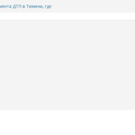
ента ДТП в Тюмени, где
ка.
сь список и график работы
юмени
Адреса пунктов бесплатного
воду в вашем доме в Тюмени?
6
Тимофея Кармацкого в Тюмени.
пал на ВИДЕО