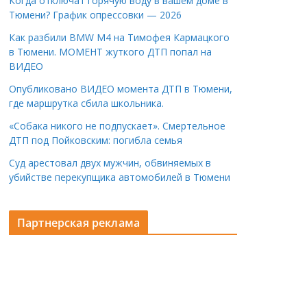
Когда отключат горячую воду в вашем доме в
Тюмени? График опрессовки — 2026
Как разбили BMW M4 на Тимофея Кармацкого
в Тюмени. МОМЕНТ жуткого ДТП попал на
ВИДЕО
Опубликовано ВИДЕО момента ДТП в Тюмени,
где маршрутка сбила школьника.
«Собака никого не подпускает». Смертельное
ДТП под Пойковским: погибла семья
Суд арестовал двух мужчин, обвиняемых в
убийстве перекупщика автомобилей в Тюмени
Партнерская реклама