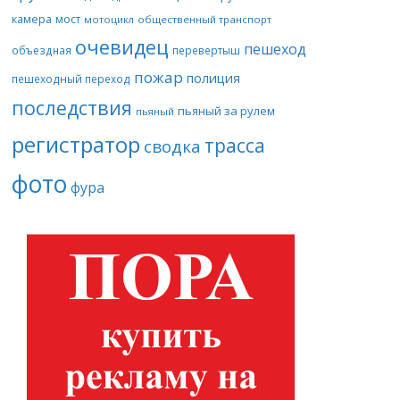
камера
мост
мотоцикл
общественный транспорт
очевидец
пешеход
объездная
перевертыш
пожар
полиция
пешеходный переход
последствия
пьяный за рулем
пьяный
регистратор
трасса
сводка
фото
фура