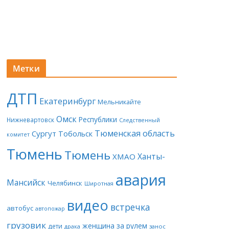
Метки
ДТП
Екатеринбург
Мельникайте
Омск
Республики
Нижневартовск
Следственный
Тюменская область
Сургут
Тобольск
комитет
Тюмень
Тюмень
Ханты-
ХМАО
авария
Мансийск
Челябинск
Широтная
видео
встречка
автобус
автопожар
грузовик
женщина за рулем
дети
драка
занос