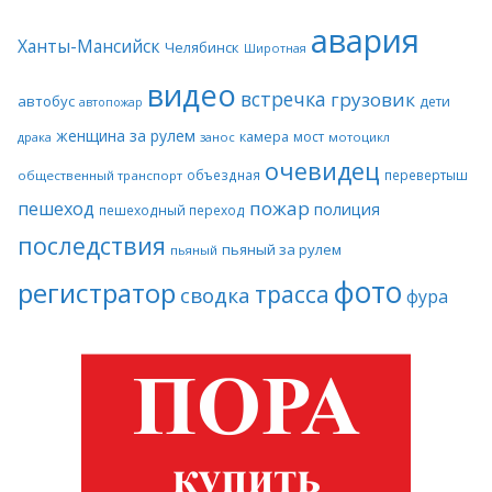
авария
Ханты-Мансийск
Челябинск
Широтная
видео
встречка
грузовик
автобус
дети
автопожар
женщина за рулем
камера
мост
драка
занос
мотоцикл
очевидец
объездная
перевертыш
общественный транспорт
пожар
пешеход
полиция
пешеходный переход
последствия
пьяный за рулем
пьяный
фото
регистратор
трасса
сводка
фура