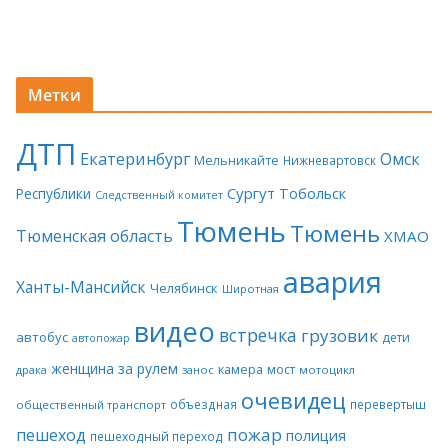
Метки
ДТП
Екатеринбург
Омск
Мельникайте
Нижневартовск
Сургут
Тобольск
Республики
Следственный комитет
Тюмень
Тюмень
Тюменская область
ХМАО
авария
Ханты-Мансийск
Челябинск
Широтная
видео
встречка
грузовик
автобус
дети
автопожар
женщина за рулем
камера
мост
драка
занос
мотоцикл
очевидец
объездная
перевертыш
общественный транспорт
пожар
пешеход
полиция
пешеходный переход