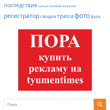
последствия
пьяный за рулем
пьяный
фото
регистратор
трасса
сводка
фура