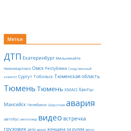
Метки
ДТП
Екатеринбург
Мельникайте
Омск
Республики
Нижневартовск
Следственный
Тюменская область
Сургут
Тобольск
комитет
Тюмень
Тюмень
Ханты-
ХМАО
авария
Мансийск
Челябинск
Широтная
видео
встречка
автобус
автопожар
грузовик
женщина за рулем
дети
драка
занос