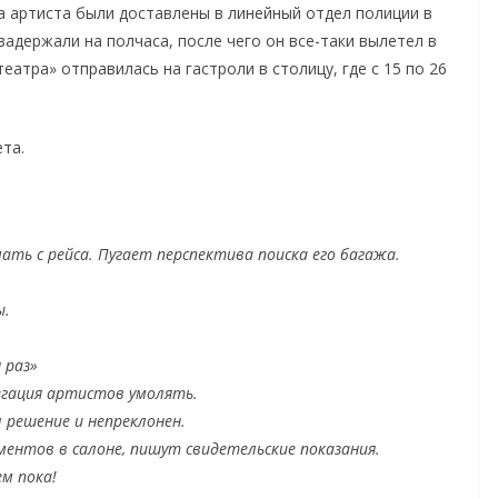
а артиста были доставлены в линейный отдел полиции в
задержали на полчаса, после чего он все-таки вылетел в
атра» отправилась на гастроли в столицу, где с 15 по 26
та.
ть с рейса. Пугает перспектива поиска его багажа.
ы.
 раз»
егация артистов умолять.
л решение и непреклонен.
ментов в салоне, пишут свидетельские показания.
ем пока!