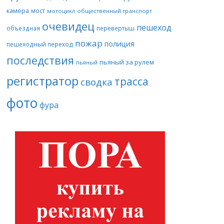
камера
мост
мотоцикл
общественный транспорт
очевидец
пешеход
объездная
перевертыш
пожар
полиция
пешеходный переход
последствия
пьяный за рулем
пьяный
регистратор
трасса
сводка
фото
фура