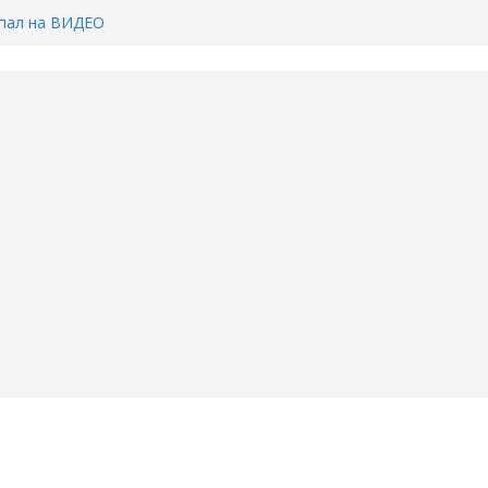
Тимофея Кармацкого в Тюмени.
пал на ВИДЕО
ента ДТП в Тюмени, где
ка.
сь список и график работы
юмени
Адреса пунктов бесплатного
воду в вашем доме в Тюмени?
6