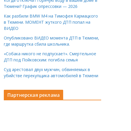
Когда отключат горячую воду в вашем доме в
Тюмени? График опрессовки — 2026
Как разбили BMW M4 на Тимофея Кармацкого
в Тюмени. МОМЕНТ жуткого ДТП попал на
ВИДЕО
Опубликовано ВИДЕО момента ДТП в Тюмени,
где маршрутка сбила школьника.
«Собака никого не подпускает». Смертельное
ДТП под Пойковским: погибла семья
Суд арестовал двух мужчин, обвиняемых в
убийстве перекупщика автомобилей в Тюмени
Партнерская реклама