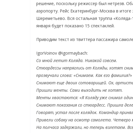
решение, поскольку режиссер был нетрезв. Об
аэропорту. Рейс Екатеринбург-Москва в итоге 
Шереметьево. Вся остальная труппа «Коляда-те
января будет показано 15 спектаклей.
Приводим текст из твиттера пассажира самоле
IgorVoinov ‏@igormaybach:
Со мной летит Коляда. Никакой совсем.
Стюардессы напряглись от Коляды, хотят снима
прозвучали слова: «Снимаем. Как его фамилия?»
Снимают еще двоих сотоварищей. Ох, артист
Пришли менты. Сами выходить не хотят.
Менты хвастаются: «Я Коляду уже снимал один
Снимают показания со стюардесс. Пришла дел
Говорят, устал после колядок. Командир приня
Привели собаку на осмотр самолета. Четверо 
На полчаса задержали, но теперь взлетаем. Вс