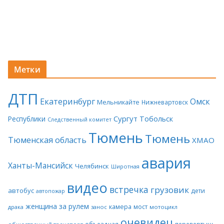
Метки
ДТП
Екатеринбург
Омск
Мельникайте
Нижневартовск
Сургут
Тобольск
Республики
Следственный комитет
Тюмень
Тюмень
Тюменская область
ХМАО
авария
Ханты-Мансийск
Челябинск
Широтная
видео
встречка
грузовик
автобус
дети
автопожар
женщина за рулем
камера
мост
драка
занос
мотоцикл
очевидец
объездная