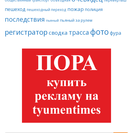
перевертыш
общественный транспорт
пожар
пешеход
полиция
пешеходный переход
последствия
пьяный за рулем
пьяный
фото
регистратор
трасса
сводка
фура