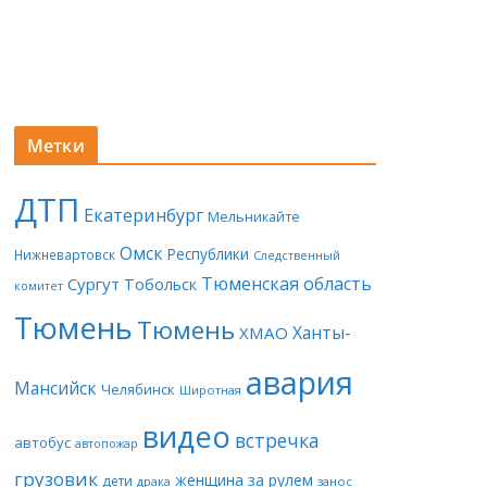
Метки
ДТП
Екатеринбург
Мельникайте
Омск
Республики
Нижневартовск
Следственный
Тюменская область
Сургут
Тобольск
комитет
Тюмень
Тюмень
Ханты-
ХМАО
авария
Мансийск
Челябинск
Широтная
видео
встречка
автобус
автопожар
грузовик
женщина за рулем
дети
драка
занос