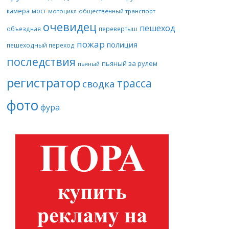
камера
мост
мотоцикл
общественный транспорт
очевидец
пешеход
объездная
перевертыш
пожар
полиция
пешеходный переход
последствия
пьяный за рулем
пьяный
регистратор
трасса
сводка
фото
фура