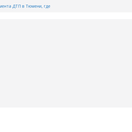
ента ДТП в Тюмени, где
ка.
сь список и график работы
юмени
Адреса пунктов бесплатного
воду в вашем доме в Тюмени?
6
Тимофея Кармацкого в Тюмени.
пал на ВИДЕО